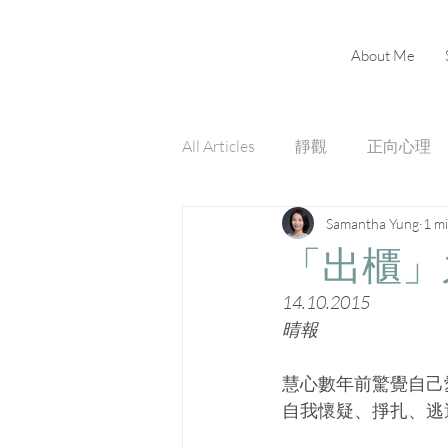
About Me
All Articles
靜觀
正向心理
Samantha Yung
1 m
「出櫃」
14.10.2015
晴報
慧心數年前驚覺自己
自我懷疑、掙扎、逃