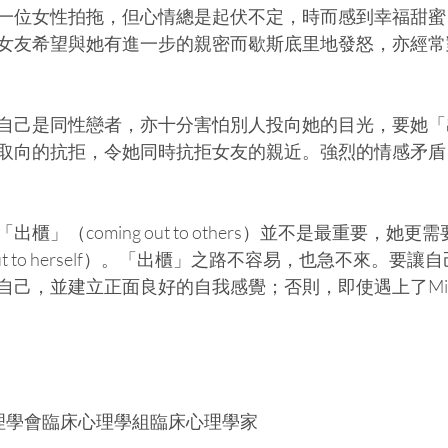
一位女性拍拖，但心情總是起伏不定，時而感到幸福甜蜜
女友希望與她有進一步的親密而歇斯底里地發怒，亦經常
自己是同性戀者，亦十分害怕別人投向她的目光，要她「
取向的抗拒，令她同時抗拒女友的親近。強烈的情感矛盾
櫃」（coming out to others）並不是最重要，她
 out to herself）。「出櫃」之路不容易，也急不來。要
己，並建立正面良好的自我感覺；否則，即使遇上了Miss 
心理學會臨床心理學組臨床心理學家