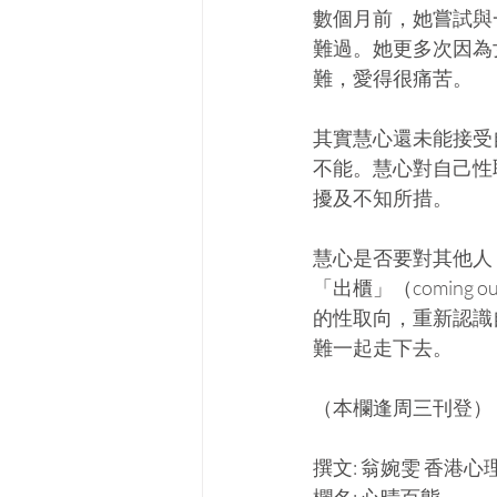
數個月前，她嘗試與
難過。她更多次因為
難，愛得很痛苦。
其實慧心還未能接受
不能。慧心對自己性
擾及不知所措。
慧心是否要對其他人「出
「出櫃」（coming
的性取向，重新認識自
難一起走下去。
（本欄逢周三刊登）
撰文: 翁婉雯 香港