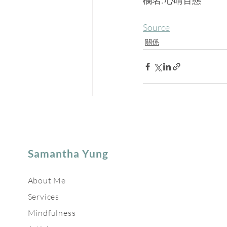
欄名: 心晴百態
Source
關係
Samantha Yung
About Me
Services
Mindfulness