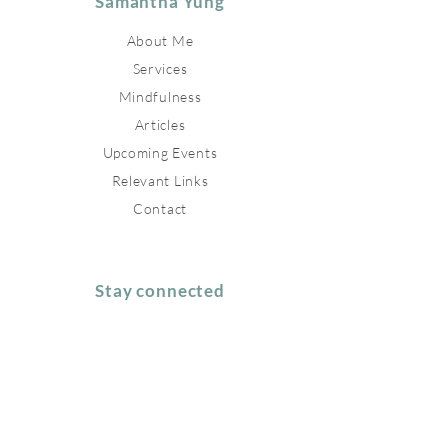
Samantha Yung
About Me
Services
Mindfulness
Articles
Upcoming Events
Relevant Links
Contact
Stay connected
Join our newsletter to receive
inspirations directly to your mailbox.