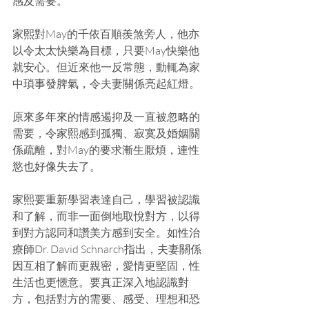
感及需要。
家熙對May的千依百順羨煞旁人，他亦
以令太太快樂為目標，只要May快樂他
就安心。但近來他一反常態，動輒為家
中瑣事發脾氣，令夫妻關係亮起紅燈。
原來多年來的情感遏抑及一直被忽略的
需要，令家熙感到孤獨、寂寞及婚姻關
係疏離，對May的要求漸生厭煩，連性
慾也好像失去了。
家熙要重新學習表達自己，學習被認識
和了解，而非一面倒地取悅對方，以得
到對方認同和讚美方感到安全。如性治
療師Dr. David Schnarch指出，夫妻關係
因互相了解而更親密，愛情更堅固，性
生活也更愜意。要真正深入地認識對
方，包括對方的需要、感受、理想和恐