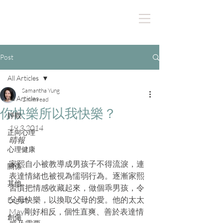
Post
All Articles
Samantha Yung
All Articles
1 min read
你快樂所以我快樂？
靜觀
19.3.2014
正向心理
晴報
心理健康
家熙自小被教導成男孩子不得流淚，連
關係
表達情緒也被視為懦弱行為。逐漸家熙
其他
習慣把情感收藏起來，做個乖男孩，令
父母快樂，以換取父母的愛。他的太太
English
May剛好相反，個性直爽、善於表達情
創傷