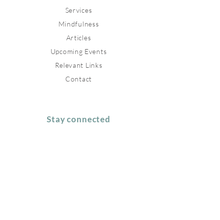
Services
Mindfulness
Articles
Upcoming Events
Relevant Links
Contact
Stay connected
Join our newsletter to receive
inspirations directly to your mailbox.
Subscribe Now