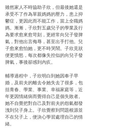
雖然家人不時協助子欣，但最後她還是
承受不了作為單親媽媽的壓力，患上抑
鬱症，更因此而不能工作，當上全職媽
媽。漸漸，子欣對五歲兒子的學業及行
為要求愈來愈苛刻，更經常向兒子發脾
氣，對他出言侮辱，甚至出手打他。兒
子愈來愈怕她，更不時哭鬧。子欣見狀
便更憤怒，每次都像失控似的向兒子發
脾氣，事後卻感到內疚。
輔導過程中，子欣明白到她因奉子早
婚，及前夫的離去令她失去了很多，包
括青春、學業、事業、幸福家庭等，近
年更因情緒病而覺得自己是個失敗者。
她不自覺把對自己及對前夫的怨氣都發
洩到兒子身上。子欣覺察到問題根源並
不在兒子上，便決心學習處理自己的情
緒。