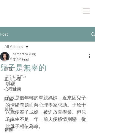
Post
All Articles
Samantha Yung
All Articles
1 min read
兒子是無辜的
靜觀
22.4.2015
正向心理
晴報
心理健康
子欣是個年輕的單親媽媽，近來因兒子
關係
的情緒問題而向心理學家求助。子欣十
其他
八歲便奉子成婚，被迫放棄學業。但兒
子出生不足一年，前夫便移情別戀，從
English
此母子相依為命。
創傷