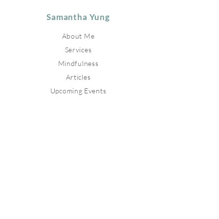
Samantha Yung
About Me
Services
Mindfulness
Articles
Upcoming Events
Relevant Links
Contact
Stay connected
Join our newsletter to receive
inspirations directly to your mailbox.