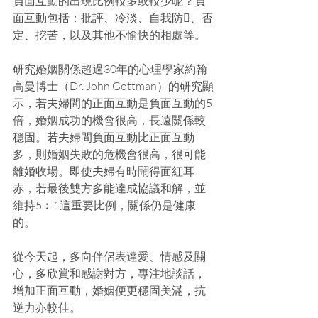
負面互動的出現比例較多或較少呢？負
面互動包括：批評、冷淡、自我防、否
定、挖苦，以及其他不愉快的相處等。
研究婚姻關係超過30年的心理學家約翰
高曼博士（Dr. John Gottman）的研究顯
示，若夫婦間的正面互動是負面互動的5
倍，婚姻成功的機會很高，長遠關係較
穩固。若夫婦間負面互動比正面互動
多，則婚姻失敗的危機會很高，很可能
離婚收場。即使夫婦有時鬧得面紅耳
赤，若最後雙方多能達成協議和解，並
維持5︰1這重要比例，關係仍是健康
的。
從今天起，多向伴侶表達愛、情感及關
心，多欣賞和感謝對方，專注地談話，
增加正面互動，婚姻便更穩固美滿，抗
逆力亦較佳。