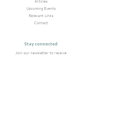
Articles
Upcoming Events
Relevant Links
Contact
Stay connected
Join our newsletter to receive
inspirations directly to your mailbox.
Subscribe Now