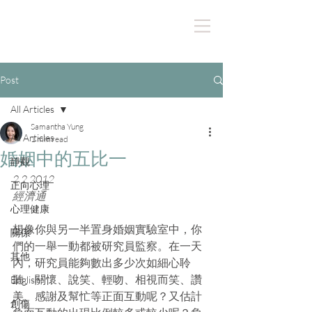
Post
All Articles
Samantha Yung
All Articles
1 min read
婚姻中的五比一
靜觀
2.2.2012
正向心理
經濟通
心理健康
想像你與另一半置身婚姻實驗室中，你
關係
們的一舉一動都被研究員監察。在一天
其他
內，研究員能夠數出多少次如細心聆
聽、關懷、說笑、輕吻、相視而笑、讚
English
美、感謝及幫忙等正面互動呢？又估計
創傷