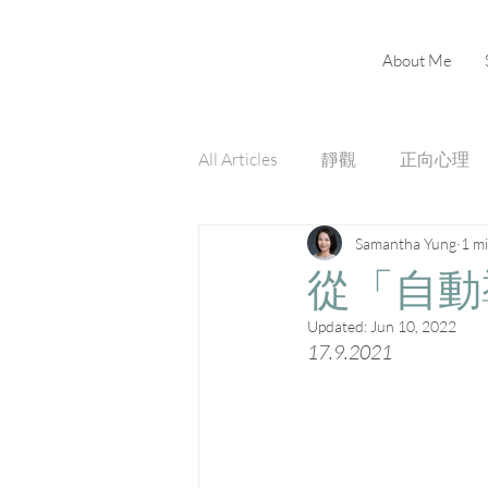
About Me
All Articles
靜觀
正向心理
Samantha Yung
1 m
從「自動
Updated:
Jun 10, 2022
17.9.2021