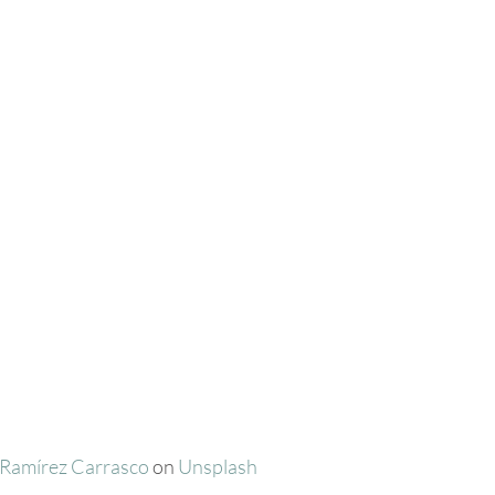
 Ramírez Carrasco
 on 
Unsplash