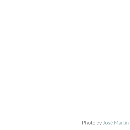
Photo by 
José Martín