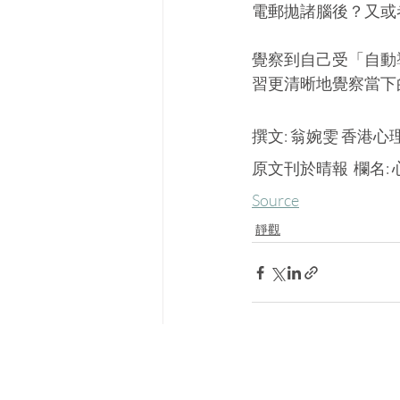
電郵拋諸腦後？又或
覺察到自己受「自動
習更清晰地覺察當下
撰文: 翁婉雯 香港
原文刊於晴報  欄名:
Source
靜觀