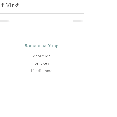
Samantha Yung
About Me
Services
Mindfulness
Articles
Upcoming Events
Relevant Links
Contact