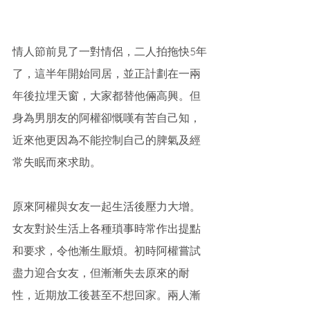
情人節前見了一對情侶，二人拍拖快5年
了，這半年開始同居，並正計劃在一兩
年後拉埋天窗，大家都替他倆高興。但
身為男朋友的阿權卻慨嘆有苦自己知，
近來他更因為不能控制自己的脾氣及經
常失眠而來求助。
原來阿權與女友一起生活後壓力大增。
女友對於生活上各種瑣事時常作出提點
和要求，令他漸生厭煩。初時阿權嘗試
盡力迎合女友，但漸漸失去原來的耐
性，近期放工後甚至不想回家。兩人漸