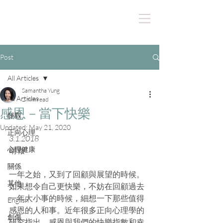
Post
All Articles
Samantha Yung
All Articles
2 min read
感恩－當下快樂
靜觀
Updated:
May 21, 2020
正向心理
3.1.2018
心理健康
晴報
關係
一年之始，又到了回顧與展望的時候。
其他
如果想令自己更快樂，不妨在回顧過去
一年大小事的時候，細想一下那些值得
English
感恩的人和事。近年很多正向心理學的
創傷
研究指出，感恩與我們的快樂指數和幸