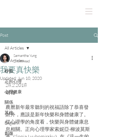
Post
All Articles
Samantha Yung
All Articles
2 min read
我要真快樂
靜觀
Updated:
Jun 10, 2020
正向心理
28.2.2018
心理健康
晴報
關係
農曆新年最常聽到的祝福語除了恭喜發
其他
財外，應該是新年快樂和身體健康了。
從心理學的角度看，快樂與身體健康息
English
息相關。正向心理學家索妮亞‧柳波莫斯
創傷
基（Sonja Lyubomirsky）在《這一生的