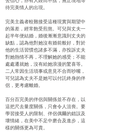
去信心，亦有人鍥而不捨，無止境地等
待完美情人的出現。
完美主義者較難接受這種現實與期望中
的落差，經常飽受煎熬。可兒與丈夫一
起半年便結婚，婚後漸漸意識到丈夫的
缺點，認為他對她沒有婚前般好，對於
他的生活習慣也諸多不滿，亦投訴丈夫
對她熱情不再，不理解她的感受；不能
處處遷就她，沒有給她浪漫的驚喜等。
二人常因生活瑣事或意見不合而吵嘴，
可兒認為丈夫不是她可以付託終身的伴
侶，更考慮離婚。
百分百完美的伴侶與關係並不存在，以
這把尺去量度關係，只會令人沮喪。要
學習接受人的限制、伴侶偶爾的錯誤及
壞情緒，在美中不足中磨合及進步，這
樣的關係更為可貴。