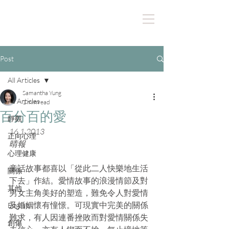
Post
All Articles
Samantha Yung
All Articles
1 min read
百分百的愛
靜觀
16.1.2013
正向心理
晴報
心理健康
童話故事都喜以「從此二人快樂地生活
關係
下去」作結。愛情故事的浪漫情節及對
其他
男女主角美好的塑造，難免令人對愛情
及婚姻懷有憧憬。可現實中完美的關係
English
難求，有人因連番挫敗而對愛情關係失
創傷