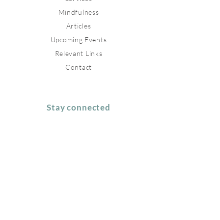
Mindfulness
Articles
Upcoming Events
Relevant Links
Contact
Stay connected
Join our newsletter to receive
inspirations directly to your mailbox.
Subscribe Now