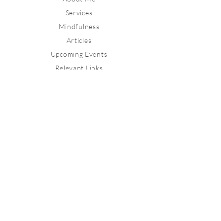
Services
Mindfulness
Articles
Upcoming Events
Relevant Links
Contact
Stay connected
Join our newsletter to receive
inspirations directly to your mailbox.
Subscribe Now