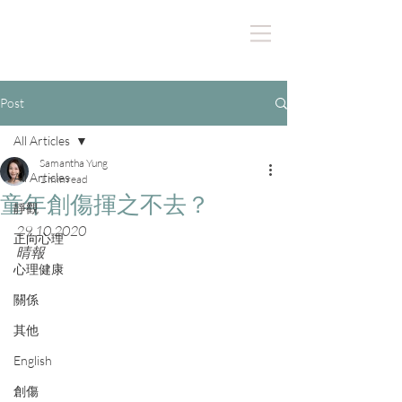
Post
All Articles
Samantha Yung
All Articles
1 min read
童年創傷揮之不去？
靜觀
29.10.2020
正向心理
晴報
心理健康
關係
其他
English
創傷