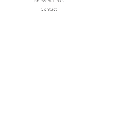
Relevant Links
Contact
Stay connected
Join our newsletter to receive
inspirations directly to your mailbox.
Subscribe Now
Get in touch