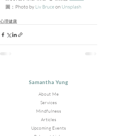
圖：Photo by 
Liv Bruce
 on 
Unsplash
心理健康
Samantha Yung
About Me
Services
Mindfulness
Articles
Upcoming Events