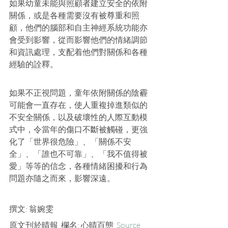
如果幼童未能與照顧者建立安全的依附
關係，或是各種需要沒有被尊重和照
顧，他們的腦部和自主神經系統功能亦
會受到影響，從而影響他們的情緒調節
和資訊處理，支配着他們對關係和各種
經驗的詮釋。
如果不正視問題，童年依附關係的陰霾
可能會一直存在，使人重複掉進類似的
不安全關係，以及破壞性的人際互動模
式中，令當年的傷口不斷被觸碰，更強
化了「世界很危險」、「關係不安
全」、「誰也不可靠」、「我不值得被
愛」等等的信念，各種情緒困擾和行為
問題亦隨之而來，影響深遠。
撰文: 翁婉雯 
原文刊於晴報  欄名: 心晴百態  
Source