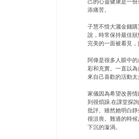
己的心靈健康是一份
添痛苦。
子慧不惜大灑金錢購
說，時常保持最佳狀
完美的一面被看見，
阿偉是很多人眼中的
彩和充實。一直以為
來自己喜歡的活動太
家儀因為希望改善情
到很煩躁,在課堂探
批評。雖然她明白靜
很沮喪。難過的時候
下沉的漩渦。