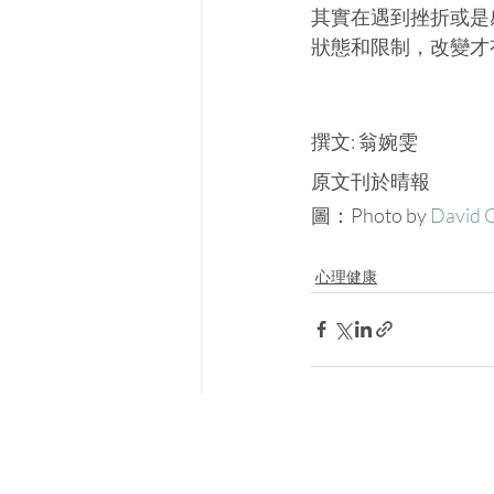
其實在遇到挫折或是
狀態和限制，改變才
撰文: 翁婉雯 
原文刊於晴報
圖：Photo by 
David 
心理健康