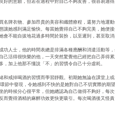
良好的意願，但若在過程中對自己不夠友善，很容易適得
買名牌衣物、參加昂貴的美容和纖體療程，還努力地運動
態讓她感到滿足愉快。每當她覺得自己不夠完美，她便接
她會不能自拔地花過多時間於裝扮，以至遲到，甚至取消
成功人士，他的時間表總是排滿各種應酬和消遣活動等，
自己活得很快樂的他，一天突然驚覺他已經把自己弄得累
多，加上他那不懂說「不」的習慣令自己十分虛耗。
緒和戒掉喝酒的習慣而學習靜觀。初期她無論在課堂上或
詢環節中發現，令她感到不快的是她對自己不切實際的期
坐的時候分心很平常，但她總認為自己做得不夠好，每次
反而覺得酒精的麻醉功效更快更吸引。每次喝酒後又怪責