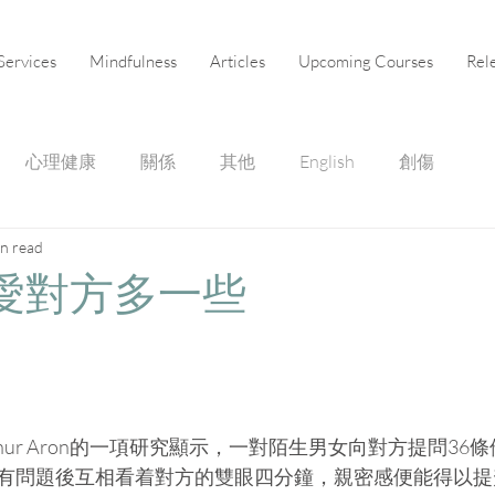
Services
Mindfulness
Articles
Upcoming Courses
Rel
心理健康
關係
其他
English
創傷
in read
愛對方多一些
rthur Aron的一項研究顯示，一對陌生男女向對方提問3
有問題後互相看着對方的雙眼四分鐘，親密感便能得以提