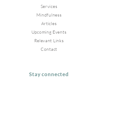
Services
Mindfulness
Articles
Upcoming Events
Relevant Links
Contact
Stay connected
Join our newsletter to receive
inspirations directly to your mailbox.
Subscribe Now