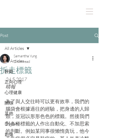
Post
All Articles
Samantha Yung
All Articles
1 min read
拆走標籤
靜觀
24.5.2017
正向心理
晴報
心理健康
為了與人交往時可以更有效率，我們的
關係
腦袋會根據過往的經驗，把身邊的人歸
其他
類，並冠以形形色色的標籤。然後我們
對各種標籤的人作出自動化、不加思索
English
的判斷。例如某同事很懶惰貪玩，他今
創傷