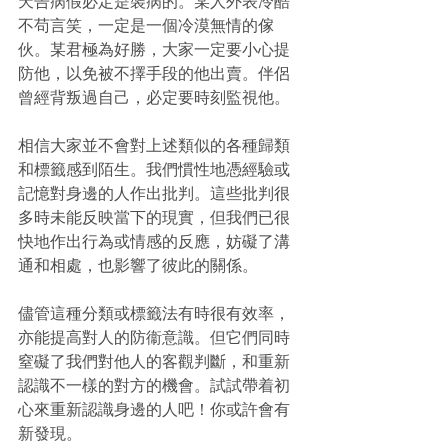
天告病假必定是裝病的。某人外表冷酷
不苟言笑，一定是一個冷漠無情的傢
伙。某君極為好勝，大家一定要小心提
防他，以免被不擇手段的他出賣。伴侶
曾經背叛過自己，必定要時刻監視他。
相信大家並不會對上述類似的各種歸類
和標籤感到陌生。我們慣性地憑經驗或
記憶對身邊的人作出批判。這些批判很
多時未能反映當下的現實，但我們已很
快地作出行為或情感的反應，妨礙了溝
通和相處，也影響了彼此的關係。
儘管這種分類或標籤法有時很有效率，
亦能提高對人的防衞意識。但它們同時
窒礙了我們對他人的客觀判斷，和重新
認識不一樣的對方的機會。試試帶着初
心來重新認識身邊的人吧！你或許會有
新發現。