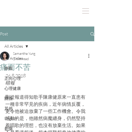
Post
All Articles
Samantha Yung
All Articles
2 min read
痛而不苦
靜觀
26.8.2018
正向心理
晴報
心理健康
剛從報道得知歌手陳康健原來一直患有
關係
一種非常罕見的疾病，近年病情反覆，
其他
更令他被迫放棄了一些工作機會。令我
感動的是，他雖然病魔纏身，仍然堅持
English
着唱歌的理想，也沒有放棄生活。如果
創傷