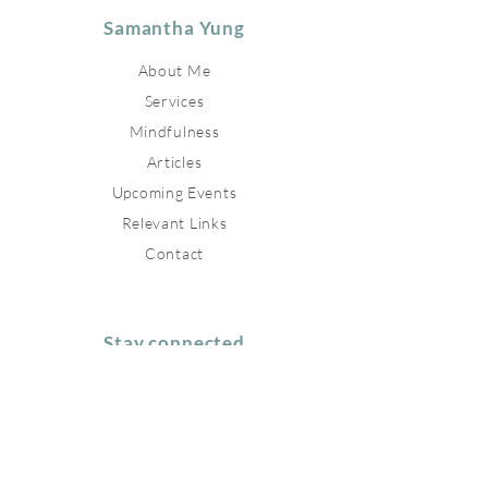
Samantha Yung
About Me
Services
Mindfulness
Articles
Upcoming Events
Relevant Links
Contact
Stay connected
Join our newsletter to receive
inspirations directly to your mailbox.