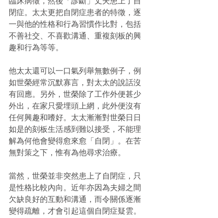
臨床病徵，然後「診斷」丈夫患上了自
閉症。太太更把自閉症患者的特徵，逐
一與他的性格和行為習慣作比對，包括
不善社交、不喜歡溝通、重複刻板的興
趣和行為等等。
他太太還可以一口氣列舉無數例子，例
如世榮經常沉默寡言，對太太的說話沒
有回應。另外，世榮除了工作外便甚少
外出，在家只愛埋頭上網，此外便沒有
任何興趣和嗜好。太太漸漸對世榮日日
如是的刻板生活感到難以接受，不能理
解為何他會變得愈來愈「自閉」。在苦
無對策之下，惟有為他尋求治療。
當然，世榮並非突然患上了自閉症，只
是性格比較內向。近年亦因為夫婦之間
欠缺良好的互動和溝通，而令關係逐漸
變得疏離，才會引起這個自閉症疑雲。