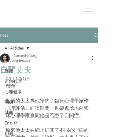
Post
All Articles
Samantha Yung
All Articles
1 min read
自閉丈夫
靜觀
23.11.2016
正向心理
晴報
心理健康
世榮的太太為他預約了臨床心理學家作
關係
心理評估。面談期間，世榮尷尬地向臨
其他
床心理學家查問他是否患了自閉症。
English
原來他太太在網上細閱了不同心理病的
創傷