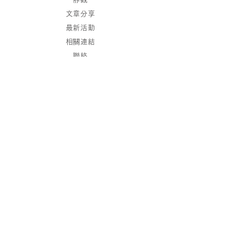
文章分享
最新活動
相關連結
聯絡
保持聯繫
加入我們的通訊錄，
我們將發送最新消息到您的郵箱。
現在訂閱