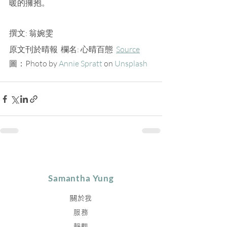
暖的擁抱。
撰文: 翁婉雯 
原文刊於晴報  欄名: 心晴百態  
Source
圖：Photo by 
Annie Spratt
 on 
Unsplash
Samantha Yung
關於我
服務
靜觀