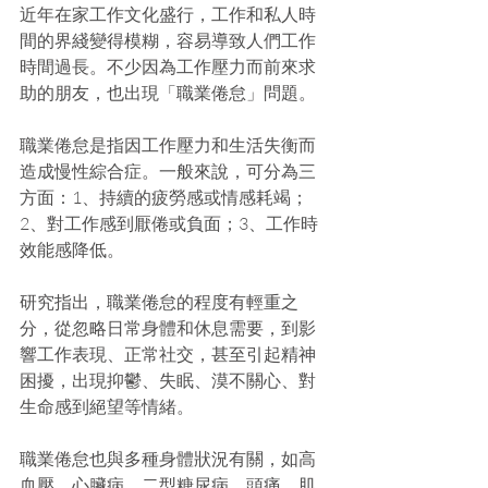
近年在家工作文化盛行，工作和私人時
間的界綫變得模糊，容易導致人們工作
時間過長。不少因為工作壓力而前來求
助的朋友，也出現「職業倦怠」問題。
職業倦怠是指因工作壓力和生活失衡而
造成慢性綜合症。一般來說，可分為三
方面：1、持續的疲勞感或情感耗竭；
2、對工作感到厭倦或負面；3、工作時
效能感降低。
研究指出，職業倦怠的程度有輕重之
分，從忽略日常身體和休息需要，到影
響工作表現、正常社交，甚至引起精神
困擾，出現抑鬱、失眠、漠不關心、對
生命感到絕望等情緒。
職業倦怠也與多種身體狀況有關，如高
血壓、心臟病、二型糖尿病、頭痛、肌