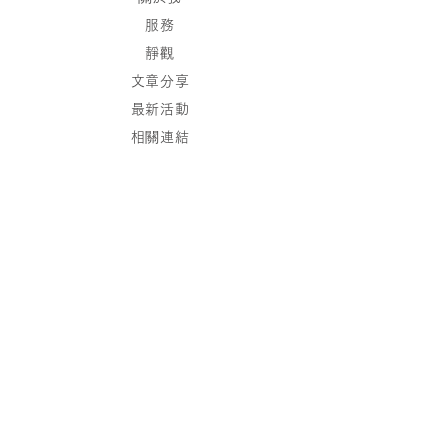
服務
靜觀
文章分享
最新活動
相關連結
聯絡
保持聯繫
加入我們的通訊錄，
我們將發送最新消息到您的郵箱。
現在訂閱