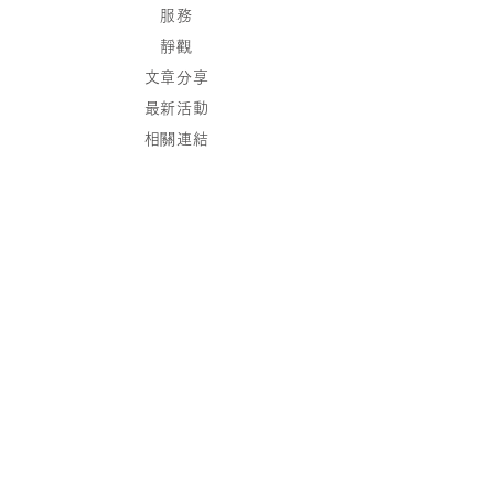
服務
靜觀
文章分享
最新活動
相關連結
聯絡
保持聯繫
加入我們的通訊錄，
我們將發送最新消息到您的郵箱。
現在訂閱