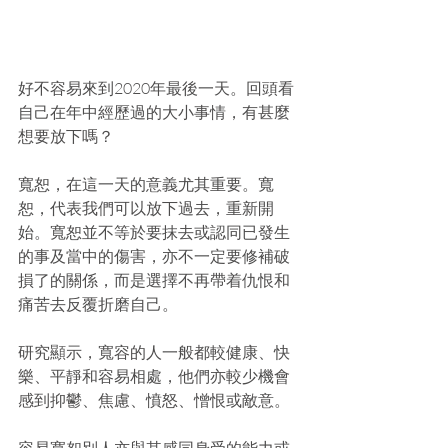
好不容易來到2020年最後一天。回頭看
自己在年中經歷過的大小事情，有甚麼
想要放下嗎？
寬恕，在這一天的意義尤其重要。寬
恕，代表我們可以放下過去，重新開
始。寬恕並不等於要抹去或認同已發生
的事及當中的傷害，亦不一定要修補破
損了的關係，而是選擇不再帶着仇恨和
痛苦去反覆折磨自己。
研究顯示，寬容的人一般都較健康、快
樂、平靜和容易相處，他們亦較少機會
感到抑鬱、焦慮、憤怒、憎恨或敵意。
容易寬恕別人亦與其感同身受的能力或