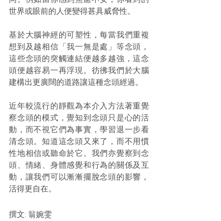
世界或眼前的人便變得甚具威脅性。
基於大腦神經的可塑性，每當我們重複
想到及越相信「我一無是處」等念頭，
這些念頭的突觸連結便越多越強，這念
頭便越容易一再浮現。彷彿我們於大腦
建構出更廣闊的道路讓這種念頭經過。
近年較流行的靜觀為本介入方法著重覺
察念頭的模式，覺知到念頭只是心的活
動，而不視它們為事實，學習退一步看
清念頭。知道這念頭又來了，而不用慣
性地相信或聽命於它。我們亦覺察到念
頭、情緒、身體感覺和行為的關係及互
動，讓我們可以漸漸擺脫念頭的影響，
活得更自在。
撰文: 翁婉雯 