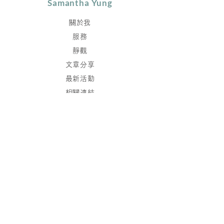
Samantha Yung
關於我
服務
靜觀
文章分享
最新活動
相關連結
聯絡
保持聯繫
加入我們的通訊錄，
我們將發送最新消息到您的郵箱。