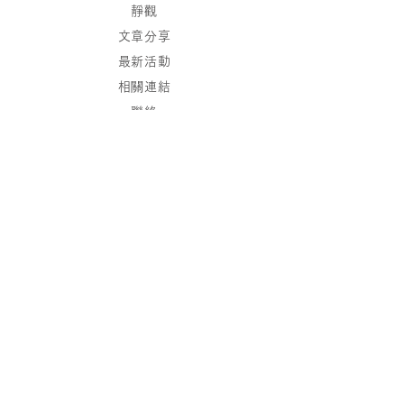
靜觀
文章分享
最新活動
相關連結
聯絡
保持聯繫
加入我們的通訊錄，
我們將發送最新消息到您的郵箱。
現在訂閱