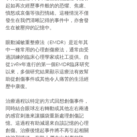
起如再次經歷事件般的的恐懼、焦慮、
憤怒或哀傷等強烈情緒。這種情況不僅
發生在我們清晰記得的事件中，亦會發
生在被壓抑的記憶中。
眼動減敏重整療法（
EMDR
）是近年其
中一種常用的心理創傷療法，通常由受
過訓練的臨床心理學家或社工提供。自
從
1989
年進行的第一個
EMDR
臨床研究
以來，多個研究結果顯示這療法有效幫
助從創傷事件或其他令人痛苦的生活經
歷中康復。
治療過程以特定的方式回想創傷事件，
同時結合眼球左右轉動或其他左右兩邊
的感官刺激來讓腦袋重新處理創傷記
憶。這過程有助減退來自該記憶的心理
創傷。治療後憶起事件將不再引起相關