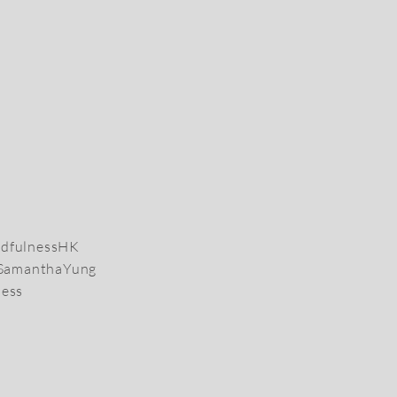
dfulnessHK
rSamanthaYung
ness