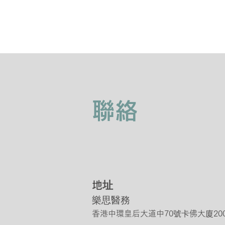
聯絡
地
址
​樂思醫務
香港中環皇后大道中70號卡佛大廈200