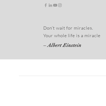
Don’t wait for miracles.
Your whole life is a miracle
– Albert Einstein