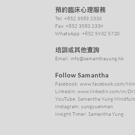
預約臨床心理服務
Tel: +852
3583 2333
Fax: +852 3
583 2339
W
hatsApp: +852 5932 5720
培訓或其他查詢
Email:
info@samanthayung.hk
Follow Samantha
Facebook:
www.facebook.com/Min
Linkedin:
www.linkedin.com/in/D
YouTube:
Samantha Yung Mindful
Instagram: yungyuenman
Insight Timer:
Samantha Yun
g