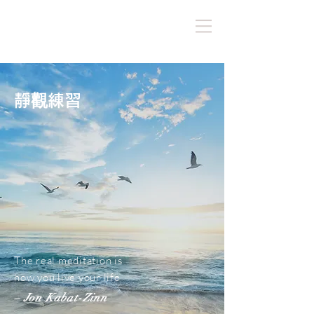
靜觀練習
The real meditation is
how you live your life
– Jon Kabat-Zinn