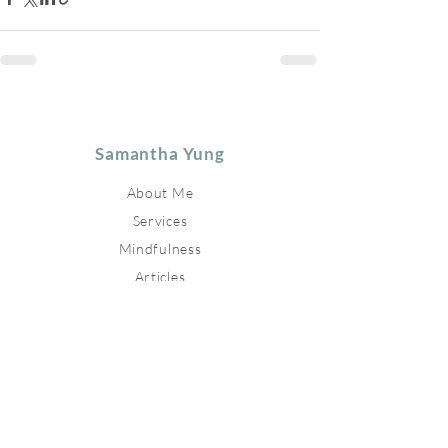
Samantha Yung
About Me
Services
Mindfulness
Articles
Upcoming Events
Relevant Links
Contact
Stay connected