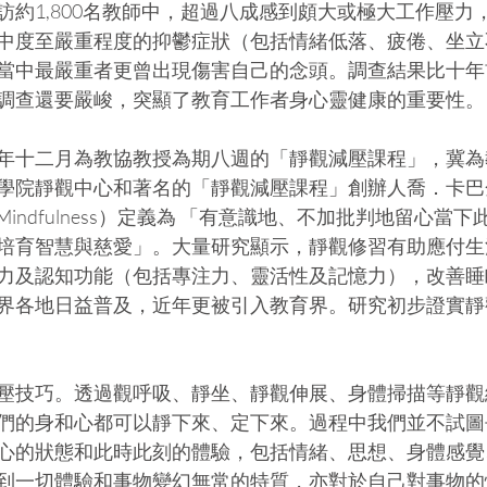
訪約1,800名教師中，超過八成感到頗大或極大工作壓力
中度至嚴重程度的抑鬱症狀（包括情緒低落、疲倦、坐立
當中最嚴重者更曾出現傷害自己的念頭。調查結果比十年
調查還要嚴峻，突顯了教育工作者身心靈健康的重要性。
年十二月為教協教授為期八週的「靜觀減壓課程」，冀為
院靜觀中心和著名的「靜觀減壓課程」創辦人喬．卡巴金（Jo
Mindfulness）定義為 「有意識地、不加批判地留心當
培育智慧與慈愛」。大量研究顯示，靜觀修習有助應付生
力及認知功能（包括專注力、靈活性及記憶力），改善睡
界各地日益普及，近年更被引入教育界。研究初步證實靜
壓技巧。透過觀呼吸、靜坐、靜觀伸展、身體掃描等靜觀
們的身和心都可以靜下來、定下來。過程中我們並不試圖
心的狀態和此時此刻的體驗，包括情緒、思想、身體感覺
到一切體驗和事物變幻無常的特質，亦對於自己對事物的