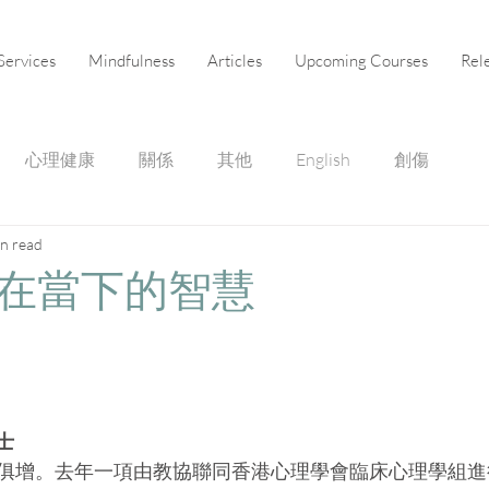
Services
Mindfulness
Articles
Upcoming Courses
Rel
心理健康
關係
其他
English
創傷
in read
在當下的智慧
士
俱增。去年一項由教協聯同香港心理學會臨床心理學組進