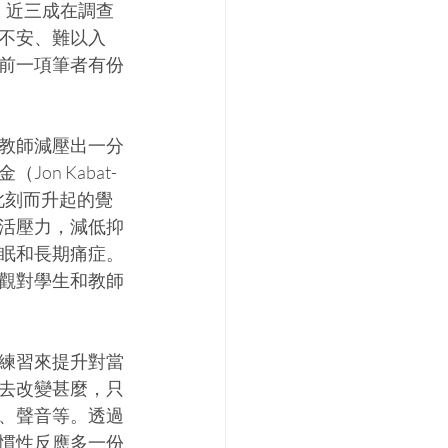
，近三成在調查
不安、難以入
前一項筆者有份
教師減壓出一分
n Kabat-
下此刻而升起的覺
活壓力，減低抑
眠和長期痛症。
觀對學生和教師
練習來提升對當
去改變甚麼，只
、聲音等。透過
慣性反應多一份