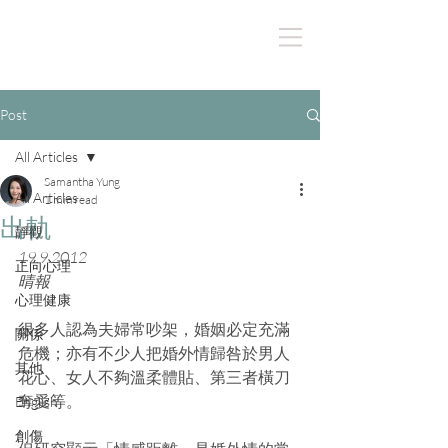
Post
All Articles
Samantha Yung
All Articles
1 min read
出軌
靜觀
19.9.2012
正向心理
晴報
心理健康
很多人認為夫婦常吵架，婚姻必定充滿
關係
危機；亦有不少人把婚外情歸咎於男人
其他
花心、女人不夠溫柔體貼、第三者橫刀
奪愛等。
English
創傷