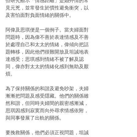
但研究顯示「情感距離」是婚外情的常
見元兇，並常發生於慣性避免衝突，以
及害怕面對負面情緒的關係中。
阿偉及思琪便是一個例子。當夫婦面對
問題時，因為偉不善於表達情感及不善
於處理自己和太太的情緒，偉傾向把話
題轉移，因此他們很難開放及坦誠地表
達感受；思琪感到情緒不被了解及認
同，偉亦對太太的情緒化感到無助及厭
煩。
為了保持關係的和諧及避免吵架，夫婦
漸漸把問題及感受隱藏。他們的關係雖
然和諧，但同時夫婦間的親密感漸減，
思琪因感到寂寞而向外尋求情感依附，
與同事發展了出軌的關係。
要挽救關係，他們必須正視問題，坦誠