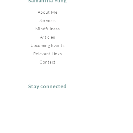
Samantha Yung
About Me
Services
Mindfulness
Articles
Upcoming Events
Relevant Links
Contact
Stay connected
Join our newsletter to receive
inspirations directly to your mailbox.